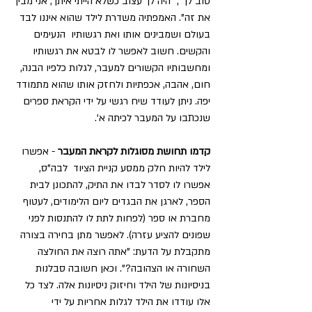
טוב לך", "היה לך עצוב כשלא הייתי איתך, אני מבין 
את זה". האמפתיה משדרת לילד שהוא איננו לבד 
בעולם ושמבינים אותו ואת רגשותיו  הנעימים 
והקשים. חשוב לאפשר לו לבטא את רגשותיו 
ומחשבותיו הקשורים למעבר, לגלות כלפיו הבנה, 
חום, אהבה, אכפתיות ולחזק אותו שהוא מתמודד 
יפה. ניתן לעודד שיח רגשי על ידי הקראת ספרים 
שנכתבו על המעבר לכיתה א'.
קדמו תחושת מסוגלות לקראת המעבר 
- אפשרו 
לילד להיות חלק ממסע קניית הציוד  לבה"ס, 
אפשרו לו לסדר לבדו את התיק, להתכונן לבית 
הספר, לארגן את הבגדים ליום הלימודים, לעטוף 
מחברת או ספר (לפחות לתת לו להתנסות לפני 
שפונים להציע עזרה). לאפשר מתן בחירה בצורה 
מתקבלת על הדעת: "אתה רוצה את החולצה 
השחורה או הצהובה?". וכאן חשובה סבלנות 
בניסיונות של הילד וחיזוק ניסיונות אלה. לצד כל 
אלו עודדו את הילד לגלות אחריות על ידי 