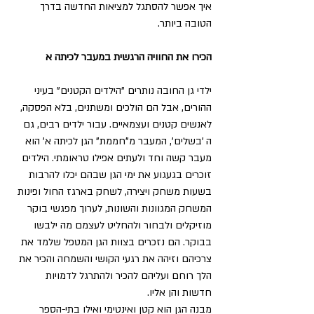
איך אפשר להסתגל למציאות החדשה בדרך 
הטובה ביותר.
הכירו את החוויה הרגשית במעבר לכיתה א
ילדי גן החובה נותרים "הילדים הקטנים" בעיני 
ההורים, אבל הם הולכים ומשתנים, בלא הפסקה, 
לאנשים קטנים ועצמאיים. עבור ילדים רבים, גם 
ה 'בשלים', המעבר מ"חממת" הגן לכיתה א' הוא 
מעבר קשה וחד ולעתים אפילו טראומתי. הילדים 
זוכרים בגעגוע את ימי הגן שבהם יכלו להרבות 
בשעות משחק ויצירה, לשחק בארגז החול ופינות 
המשחק המגוונות והשונות, לערוך מפגשי בוקר 
מוזיקלים ולבחור ולהחליט לעצמם מה ילבשו 
בבוקר. הם נזכרים בצוות הגן המטפל שלמד את 
צרכיהם וזיהה את רגעי הקושי והשמחה והכיר את 
הלך רוחם ועליהם להכיר ולהתרגל לדמויות 
חדשות והן אליו.
מבנה הגן הוא קטן ואינטימי ואילו בתי-הספר 