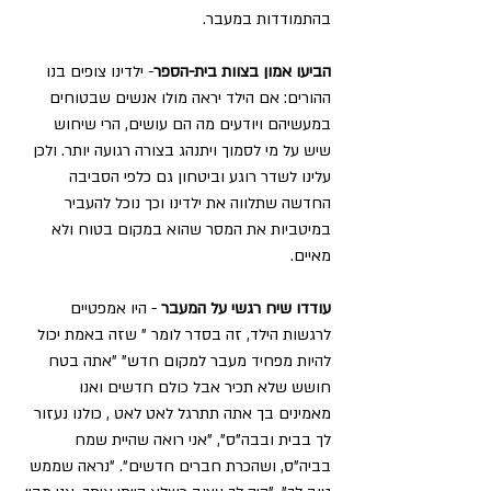
בהתמודדות במעבר.
הביעו אמון בצוות בית-הספר
- ילדינו צופים בנו 
ההורים: אם הילד יראה מולו אנשים שבטוחים 
במעשיהם ויודעים מה הם עושים, הרי שיחוש 
שיש על מי לסמוך ויתנהג בצורה רגועה יותר. ולכן 
עלינו לשדר רוגע וביטחון גם כלפי הסביבה 
החדשה שתלווה את ילדינו וכך נוכל להעביר 
במיטביות את המסר שהוא במקום בטוח ולא 
מאיים. 
עודדו שיח רגשי על המעבר 
- היו אמפטיים 
לרגשות הילד, זה בסדר לומר " שזה באמת יכול 
להיות מפחיד מעבר למקום חדש" "אתה בטח 
חושש שלא תכיר אבל כולם חדשים ואנו 
מאמינים בך אתה תתרגל לאט לאט , כולנו נעזור 
לך בבית ובבה"ס", "אני רואה שהיית שמח 
בביה"ס, ושהכרת חברים חדשים". "נראה שממש 