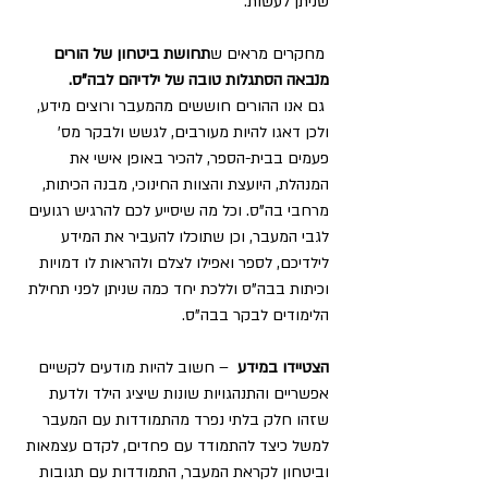
שניתן לעשות:
 מחקרים מראים ש
תחושת ביטחון של הורים 
מנבאה הסתגלות טובה של ילדיהם לבה"ס.
 גם אנו ההורים חוששים מהמעבר ורוצים מידע, 
ולכן דאגו להיות מעורבים, לגשש ולבקר מס' 
פעמים בבית-הספר, להכיר באופן אישי את 
המנהלת, היועצת והצוות החינוכי, מבנה הכיתות, 
מרחבי בה"ס. וכל מה שיסייע לכם להרגיש רגועים 
לגבי המעבר, וכן שתוכלו להעביר את המידע 
לילדיכם, לספר ואפילו לצלם ולהראות לו דמויות 
וכיתות בבה"ס וללכת יחד כמה שניתן לפני תחילת 
הלימודים לבקר בבה"ס.
הצטיידו במידע 
 – חשוב להיות מודעים לקשיים 
אפשריים והתנהגויות שונות שיציג הילד ולדעת 
שזהו חלק בלתי נפרד מהתמודדות עם המעבר 
למשל כיצד להתמודד עם פחדים, לקדם עצמאות 
וביטחון לקראת המעבר, התמודדות עם תגובות 