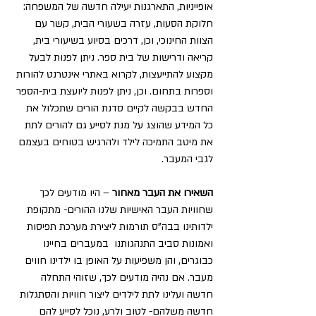
אופייניות, התארגנות יעילה חדשה של המשפחה: 
חלוקת הסעות, עזרה בשעורי הבית, קשר עם 
הצוות החינוכי, וכן, דרכים בסיוע בשיעורי בית, 
קריאה ודרישות של בית ספר. ניתן לפנות לבעל 
מקצוע להתייעצות, לקרוא באתרי אינטרנט להורות 
וספרות בתחום. וכן, ניתן לפנות ליועצת בית-הספר 
החדש בבקשה לקיים סדנת הורים שתכלול את 
כל המידע שהוצג על מנת לסייע גם להורים לתת 
את מיטב התמיכה לילד ולהרגיש בטוחים בעצמם 
לגבי המעבר.
השאירו את העבר מאחור
 – היו מודעים לכך 
שחוויות העבר האישיות שלנו ההורים- מתקופת 
ילדותינו בבה"ס תורמות ליצירת מערכת תפיסות 
ואמונות סביב התנהגותנו  במעברים בחיינו 
כבוגרים, והן משפיעות על האופן בו ילדינו חווים 
מעבר. אם נהיה מודעים לכך, שזוהי התחלה 
חדשה ועלינו לתת לילדים ליצור חוויות והסתגלות 
חדשה משלהם- לטוב ולרע, נוכל לסייע להם 