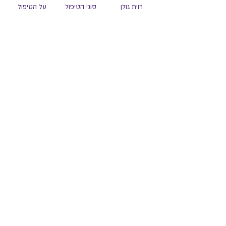
‏‏‏רוית גולן
סוגי הטיפול
על הטיפול
טיפול קבוצתי
בעיות רגשיות
עמוד הבית
אצל ילדים
טיפול פרטני
אודות
טעימות
מטיפולים
מהתקשורת
ייחודיות השיטה
המלצות
מאמרים ומידע
צור קשר
להורים
צרו קשר
פנייה בוואצפ
ravitosh20@gmail.com
050-8802810