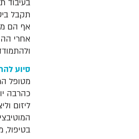
בעיבוד ת
תקבל ביט
אף הם מפ
אחרי ההת
ולהתמודד 
סיוע להת
מטופל המל
כהרבה יות
ליזום ולי
המוטיבצי
בטיפול, 