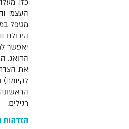
כזו, מעלה
העצמי וה
מטפל במי
היכולת וה
יאפשר למ
הדואג, ה
את הצדדי
לקיומם) 
הראשונה 
רגילים.
הזדהות ו