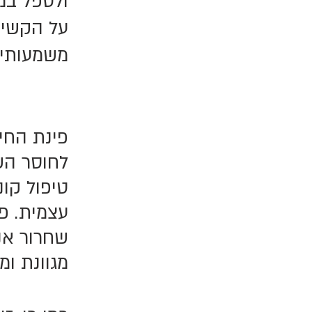
ולטפל במ
על הקשיי
משמעותיי
פינת החי
לחוסר הש
טיפול קו
עצמית. פ
שחרור אנ
מגוונת ו