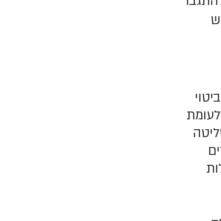
להתגבר
ש
יטוי
לעומת
ליטה
ים
ות