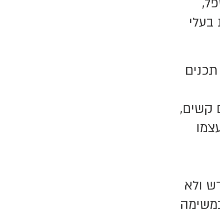
ל,
 בעלי
תכנים
 קשים,
עצמו
ש ולא
במשימה