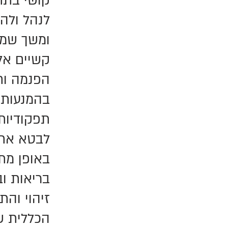
קושי בתח
לנהל ולהב
ומשך שמו
קשיים אלו
הפנמה וחו
בהמנעות מ
תפקודיות 
לבטא את ר
באופן מת
בריאות ובכ
זיהוי והת
הכללית ש