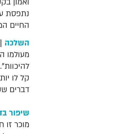
ואמון בקש
נתפסת על
החיים המל
השלכה
| 
מעולמו ה
להיכוות"
קל לו יות
דברים שק
שיפור בד
מוכר זו 