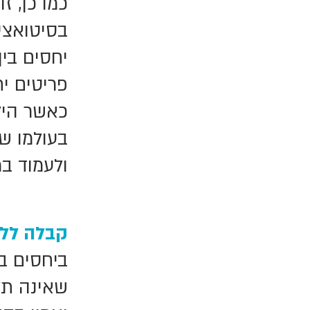
כמו כן, ז
בסיטואציו
יחסים בי
פריטים י
כאשר היל
בעולמו של
ולעמוד ב
קבלה ללא
ביחסים בי
שאינה תלו