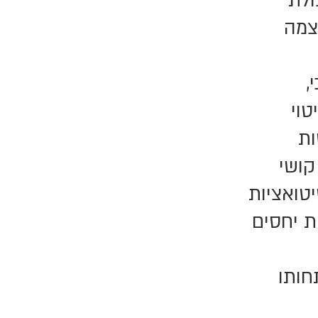
ולת
וצמה
,
טוי
ות
קושי
יטואציות
ת יחסים
חותו