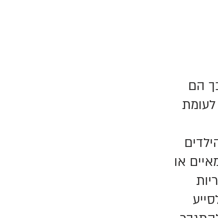
ך הם
לעומת
ילדים
איים או
יות
סייע