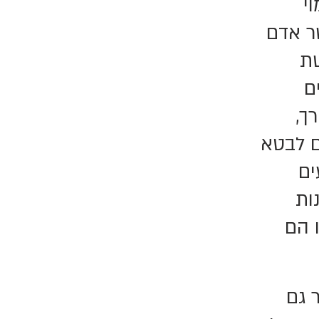
י
ר אדם
שת
ם
ך,
ם לבטא
ים
ות
 הם
 גם