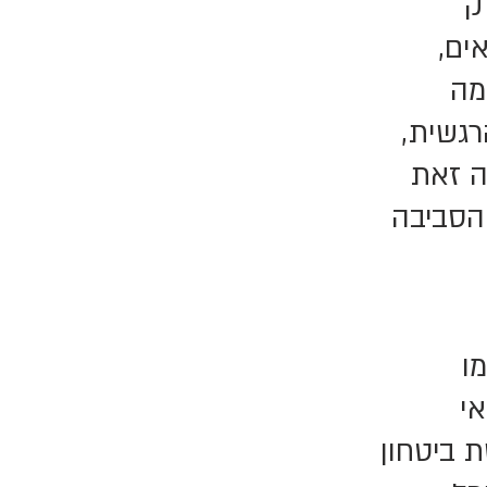
ק
ים,
מה
רגשית,
ה זאת
 הסביבה
ו
אי
ת ביטחון