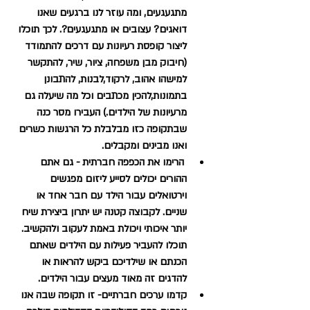
מתגעגעים, ומה עוזר לנו ברגעים שאנו 
דואגים? עצובים או מתגעגעים?. לכך תוכלו 
ליצור קופסת רעיונות עם דרכים להתמודד 
(חיבוק מבן משפחה, ציור, שיר, להתקשר 
למישהו אהוב, לרקוד,לבנות, להתבונן 
בתמונות,להכין מכתבים וכל מה שיעלה גם 
מרעיונות של הילדים.) העבירו מסר כנה 
שבתקופה כזו מבלבלת כל הרגשות כשרים 
ואנו מבינים ומקבלים.    
הרימו את הכפפה חברתית - גם אתם 
ההורים יכולים לסייע ליזום מפגשים 
וירטואלים עבור הילד עם חבר אחד או 
שניים. לקבוצה קטנה יש יתרון ביצירת שיח 
יותר איכותי ויכולת באמת לעקוב ולהקשיב. 
תוכלו להעביר פעילות עם הילדים שאתם 
הכנתם או שילדיכם ביקש להראות או 
להדגים זה מאוד מעצים עבור הילדים.
קדמו ערכים חברתיים- זו תקופה שבה אנו 