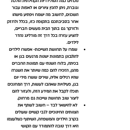
נוכחים כמה הסולידריות הקהילתית הולכת 
וגוברת, ניתן להכין ציורים או לאפות עבור 
השכנים, לחשוב מה ישמח ויפתיע מישהו 
אחר בסביבתכם בתקופה כזו, בכלל ולחזק 
ולזרקר גם בתוך הבית מעשים חבריים, 
להציע עזרה בכל דרך זה מודלינג נהדר 
לילדים.
שמרו על תחושת השייכות- אפשרו לילדים 
להתבונן בתמונות ישנות מרגעים בגן או 
בכיתה, בלוח השנתי עם תמונות החברים 
מהגן, הזכירו להם כמה שיותר את השגרה 
שהיו רגילים אליה, שירים ששרו מידי יום 
בגן, פעילויות שאהבו לעשות, דרך המחנכים 
תוכלו לקבל את המידע הזה, ולעזור להם 
ליצור שוב תחושת שייכות גם מרחוק.
לא להישאר לבד – חשוב לשתף את 
הצוותים החינוכיים לגבי קשיים שעולים 
בקרב הילדים והמשפחה, השיתוף כשלעצמו 
היא דרך טובה להתמודד עם הקושי 