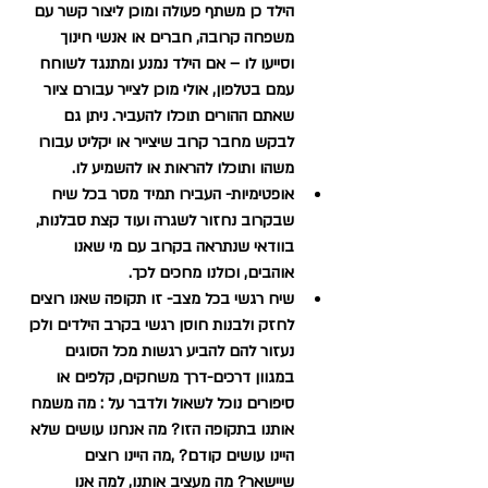
הילד כן משתף פעולה ומוכן ליצור קשר עם 
משפחה קרובה, חברים או אנשי חינוך 
וסייעו לו – אם הילד נמנע ומתנגד לשוחח 
עמם בטלפון, אולי מוכן לצייר עבורם ציור 
שאתם ההורים תוכלו להעביר. ניתן גם 
לבקש מחבר קרוב שיצייר או יקליט עבורו 
משהו ותוכלו להראות או להשמיע לו.
אופטימיות- העבירו תמיד מסר בכל שיח 
שבקרוב נחזור לשגרה ועוד קצת סבלנות, 
בוודאי שנתראה בקרוב עם מי שאנו 
אוהבים, וכולנו מחכים לכך.
שיח רגשי בכל מצב- זו תקופה שאנו רוצים 
לחזק ולבנות חוסן רגשי בקרב הילדים ולכן 
נעזור להם להביע רגשות מכל הסוגים 
במגוון דרכים-דרך משחקים, קלפים או 
סיפורים נוכל לשאול ולדבר על : מה משמח 
אותנו בתקופה הזו? מה אנחנו עושים שלא 
היינו עושים קודם? ,מה היינו רוצים 
שיישאר? מה מעציב אותנו, למה אנו 