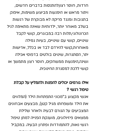
חרדות, חוסר רצוןלהתנסות בדברים חדשים, 
ויתור מראש או הימנעות מביצוע משימות, איפוק 
בתגובות ומנגד פריקה לא מבוקרת של רגשות 
בשלב מאוחר יותר, ילדותיות שאינה מתאימה לגיל 
הכרונולוגי,תלות רבה במבוגרים, קושי לקבל 
שינויים, קושי עם שינויים, בעיות גמילה 
מאוחרות,קושי להירדם לבד או בכלל, אדישות 
יתר, הסתגרות, שינוים בולטים בדפוסי אכילה 
ושינה,הימנעות ממשחקים, חוסר רצון מתמשך או 
קושי ללכת למסגרת החינוכית. 
אילו גורמים יכולים להפנות ולהמליץ על קבלת 
טיפול רגשי ?
אנשי מקצוע ב"מכוני התפתחות הילד (המלווים 
את הילד ומשפחתו מגיל קטן), מבצעים אבחונים 
המצביעים על הגורם לבעיה ולאחר שלילת 
ממצאים פיזיולוגים, מוענקת הפנייה למתן טיפול 
רגשי נאות, להתמודדות ופתרון הבעיה. במקביל 