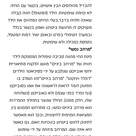
להבדיל מהיחסים הבין אישיים, בקשר עם החיה 
לא קיימת שיפוטיות. הילד (המטופל) חווה קבלה 
שאינה תלויה בדבר.בעלי החיים המלווים את הילד 
מעניקים לו תחושת ביטחון ואמון בקשר בכלל 
ובמערך הטיפולי בפרט ובאופן ישיר דמות המטפל, 
נתפסת כמכילה ולא שיפוטית. 
"מרחב נפשי"
פינת החי מהווה סביבה טיפולית המספקת לילד 
חוויה של "מרחב ביניים" מושג הלקוח מתיאוריית 
יחסי אובייקט שנתבע על ידי פסיכיאטר הילדים 
"דונלד ויניקוט". "מרחב ביניים"זהו השלב בו 
התינוק לומד לראות לראשונה את אמו כסובייקט 
(גוף נפרד בפני עצמו) ולא כאובייקט (כשלוחה 
שלו, חלק ממנו). החלל שנוצר בתהליך ההפרדות 
הוא מרחב ביניים-נפשי, בו מתרחש המפגש בין 
המציאות הפנימית לחיצונית, ובכך הוא מאפשר 
לתינוק לחוש ביטחון בנוכחות האם, גם כאשר 
היא אינה שם. המרחב מזוהה על ידי שימוש 