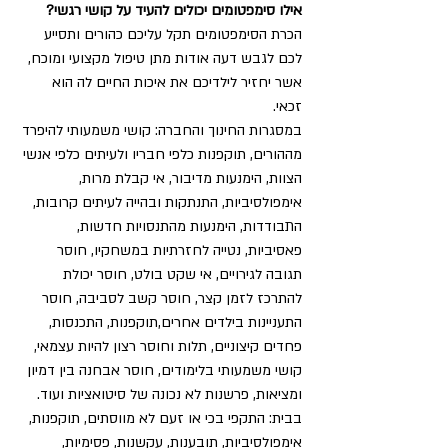
אילו סימפטומים יכולים להעיד על קושי רגשי?
הכרת הסימפטומים תקל עליכם כהורים ותסייע 
לכם לגבש דעה אודות מתן טיפול מקצועי ומוכח, 
אשר יחזיר לילדיכם את איכות החיים לה הוא 
זכאי. 
במסגרות החינוך והחברה: קושי משמעותי להיפרד 
מההורים, תוקפנות כלפי חבריו ולעיתים כלפי אנשי 
הצוות, הימנעות מדיבור, אי קבלת מרות, 
אימפולסיביות, התנתקות ובהייה לעיתים קרובות, 
התבודדות, הימנעות מהתנסויות חדשות, 
פאסיביות, נטייה לחזרתיות במשחקיו, חוסר 
תגובה לגירויים, אי שקט בולט, חוסר יכולת 
להתרכז לזמן קצר, חוסר קשב לסביבה, חוסר 
התעניינות בילדים אחרים,תוקפנות, התכנסות, 
פחדים קיצוניים, תלות וחוסר רצון להיות עצמאי, 
קושי משמעותי בלימודים, חוסר אבחנה בין דמיון 
ומציאות, פרשנות לא נכונה של סיטואציות ועוד. 
בבית: התקפי בכי או זעם לא מווסתים, תוקפנות, 
אימפולסיביות, תובענות, עקשנות, פסימיות, 