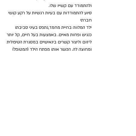
ולהתמודד עם קשייו שלו. 
סיוע להתמודדות עם בעיות רגשיות על רקע קושי 
חברתי 
ילד המלווה בחיית מחמד,נתפס בעיני סביבתו 
כנגיש ופחות מאיים. באמצעות בעל חיים, קל יותר 
ליזום וליצור קשרים בינאישיים במסגרת הטיפולית 
ומחוצה לה. הקשר אותו מפתח הילד (המטופל) 
עם בעל החיים, נטול שיקולים זרים, החיה נוטה 
לתת בילד אמון ללא סייג והסיכון כי בעל החיים 
יבגודיעליב או ירכל מאחורי גבו אינו קיים. הקשר 
אותו מפתח הילד עם החיה הוא קשר טהור וככזה 
קל לבטוח בו ובכוונות שלו. 
אחריות והרגעה
מחקרים רבים הוכיחו כי "קשר לבעלי חיים 
מפחית את רמת העוררות הגופנית (לחץ דם, 
דופק, הזעה ותופעות פיזיות נוספותהמעידות על 
תחושת מתח). בעלי החיים מעודדים מוטיבציה 
לישיבה רגועה ומרוכזת ולביצוע משימות לימודיות. 