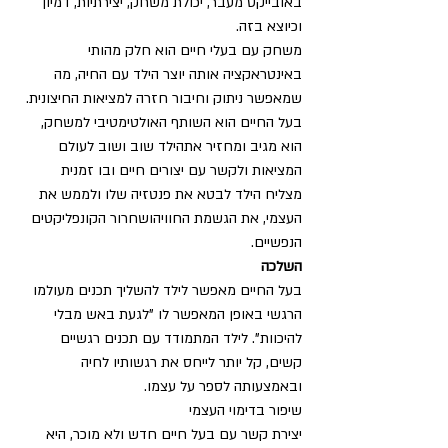
באובייקט מעבר, יכולת משחק, יצירתיות, דמיון 
וכיוצא בזה. 
משחק עם בעלי חיים הוא חלק מהותי 
באינטראקציה אותה יוצר הילד עם החיה, מה 
שמאפשר ניתוק וחיבור חזרה למציאות החיצונית. 
בעל החיים הוא השותף האולטימטיבי למשחק, 
הוא מגיב ומחזיר אתהילד שוב ושוב לעולם 
המציאות ולקשר עם יצורים חיים ובו זמנית 
מצליח הילד לבטא את פנטזיה שלו ולממש את 
העצמי, את הגשמת החוויהושחרור הקונפליקטים 
הנפשיים. 
השלכה
בעל החיים מאפשר לילד להשליך תכנים מעולמו 
הרגשי באופן המאפשר לו "לגעת באש מבלי 
להיכוות". לילד המתמודד עם תכנים רגשיים 
קשים, קל יותר לייחס את רגשותיו לחיה 
ובאמצעותה לספר על עצמו. 
שיפור בדימוי העצמי 
יצירת קשר עם בעל חיים חדש ולא מוכר, היא 