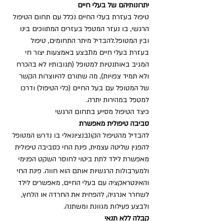
יתרונותיהם של בעלי חיים
טיפול בעזרת בעלי החיים נכלל עם תחום הטיפול 
הרגשי, בו נעזר המטפל בעזרים המתווכים בינו 
ובין המטופל.להבדיל מיתר התחומים, טיפול 
בעזרת בעלי חיים מתבצע באמצעות יצור חי 
המגיב באותנטיות למטופל (תגובותיו לא בהכרח 
ולא תמיד צפויות), מה שתורם להיווצרות הקשר 
של המטופל עם בעל החיים (כלי הטיפול) ודרכו 
למטפל במהירות יתרה. 
כיצד הטיפול מסייע בתחום הרגשי 
סביבה טיפולית מאפשרת
להבדיל מהטיפול הקונבנציונאלי בו נדרש המטופל 
להפגין שליטה עצמית, פינת החי כסביבה טיפולית 
מאפשרת לילד לתת ביטוי לחוסר השקט הפנימי 
ולמערבולות הרגשיות אותם הוא חווה. פינת החי 
והאינטראקציה עם בעלי החיים, מאפשרים לילד 
לשחרר אנרגיה, להפחית את החרדה או הלחץ, 
ולבצע פעילות מגוונת ומשתנה. 
קבלה ללא תנאי