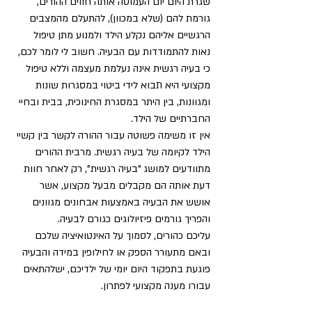
שגרת היום יום העמוסה אותה חווים ההורים, 
גורמת להם (שלא במכוון), להתעלם מהמצבים 
הרגשיים אליהם נקלע הילד ולמנוע מתן טיפול 
נאות להתמודדות עם הבעיה. חשוב לי לומר לכם, 
כי בעיה רגשית אינה נעלמת מעצמה וללא טיפול 
מקצועי היא תבוא לידי ביטוי במסגרות שונות 
ומגוונות, בין היתר במסגרת החינוכית, בבית ובחיי 
החברתיים של הילד. 
אין זו משימה פשוטה עבור ההורה לקשר בין קשיי 
הילד לקיומה של בעיה רגשית. מרבית ההורים 
מתוודעים למושג "בעיה רגשית", רק לאחר חוות 
דעת אותה הם מקבלים מבעל מקצוע, אשר 
אושש את הבעיה באמצעות אבחונים מגוונים 
והפריך גורמים פיזיולוגים כגורם לבעיה. 
עליכם כהורים, לסמוך על האינטואיציה שלכם 
ובאם מתעורר הספק או לחילופין במידה והבעיה 
פוגעת בתפקוד היום יומי של ילדיכם, ישלהתאים 
עבורו מענה מקצועי לפתרון. 