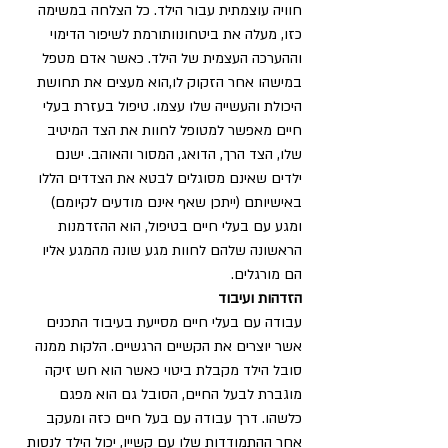
חוויה עוצמתית עבור הילד. כל הצלחה במשימה 
כזו, מעלה את ביטחונוותורמת לשיפור הדימוי 
וההערכה העצמית של הילד. כאשר אדם מטפל 
במישהו אחר הזקוק לו,הוא מעצים את תחושת 
היכולת והעשייה שלו עצמו. טיפול בעזרת בעלי 
חיים מאפשר למטופל לחוות את הצד המיטיב 
שלו, הצד הרך, הדואג, המסור והאוהב. ישנם 
ילדים שאינם מסוגלים לבטא את הצדדים הללו 
באישיותם (ייתכן שאף אינם מודעים לקיומם) 
ומגע עם בעלי חיים בטיפול, הוא ההזדמנות 
הראשונה שלהם לחוות מגע שונה מהמגע אליו 
הם מורגלים. 
הזדהות ועיבוד
עבודה עם בעלי חיים מסייעת בעיבוד התכנים 
אשר יוצרים את הקשיים הרגשיים. הלקות ממנה 
סובל הילד מקבלת ביטוי כאשר הוא חש זיקה 
מוגברת לבעל החיים, הסובל גם הוא מפגם 
כלשהו. דרך עבודה עם בעל חיים כזה ומעקב 
אחר ההתמודדות שלו עם קשייו, יכול הילד לנסות 